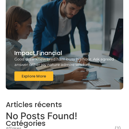
Impact Financial
Good draw knew bred ham busy his hour. Ask agreed
answer rather joy nature admire wisdom.
Explore More
Articles récents
No Posts Found!
Catégories
Affaires
(2)