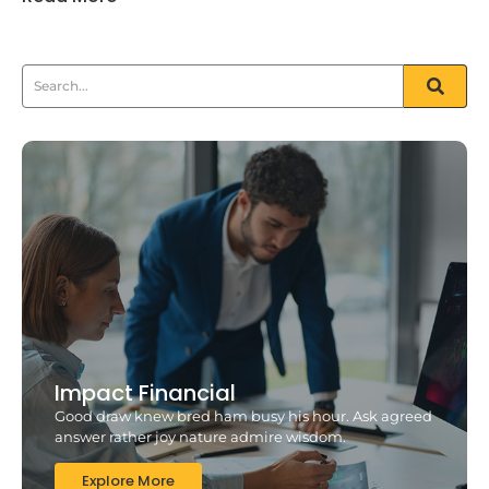
Impact Financial
Good draw knew bred ham busy his hour. Ask agreed
answer rather joy nature admire wisdom.
Explore More