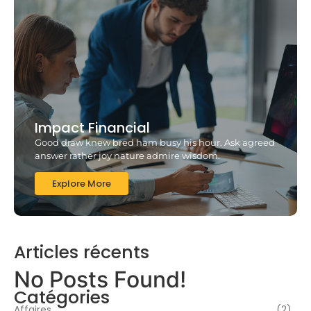
Impact Financial
Good draw knew bred ham busy his hour. Ask agreed
answer rather joy nature admire wisdom.
Explore More
Articles récents
No Posts Found!
Catégories
Affaires
(2)